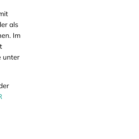
mit
er als
nen. Im
t
e unter
der
R