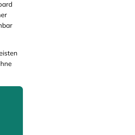
board
ner
inbar
eisten
ohne