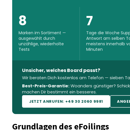
8
7
Marken im Sortiment —
Tage die Woche Supp
ausgewählt durch
Antwort am selben T
unzählige, wiederholte
meistens innerhalb v
Tests
Minuten
Unsicher, welches Board passt?
Wir beraten Dich kostenlos am Telefon — sieben T
Best-Preis-Garantie:
Woanders günstiger? Schick
machen Dir bestimmt ein besseres.
JETZT ANRUFEN: +49 30 2060 9981
ANGE
Grundlagen des eFoilings