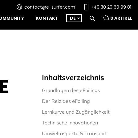
contact@e-surfer.com
+49 30 20 60 99 81
OMMUNITY
KONTAKT
DE
0 ARTIKEL
Inhaltsverzeichnis
E
Grundlagen des eFoilings
Der Reiz des eFoiling
Lernkurve und Zugänglichkeit
Technische Innovationen
Umweltaspekte & Transport