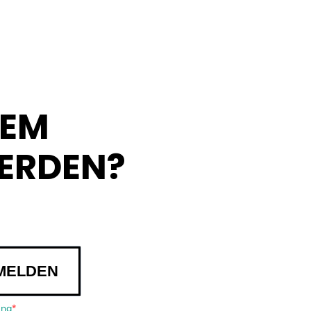
DEM
ERDEN?
MELDEN
ung