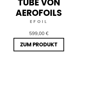
TUBE VON
V
AEROFOILS
EFOIL
599,00 €
ZUM PRODUKT