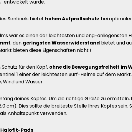
, entwickelt wurde.
des Sentinels bietet
hohen Aufprallschutz
bei optimale
Helms war es einen der leichtesten und eng-anliegensten 
immt
, den
geringsten Wasserwiderstand
bietet und au
arkt bieten diese Eigenschaften nicht !
 Schutz für den Kopf,
ohne die Bewegungsfreiheit im W
Sentinel 1 einer der leichtesten Surf-Helme auf dem Mark
e, Wind und Wasser.
ang deines Kopfes. Um die richtige Größe zu ermitteln,
0 cm). Dies sollte die breiteste Stelle Ihres Kopfes sei
 als Anhaltspunkt verwenden.
z
Halofit-Pads