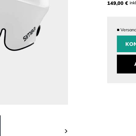
149,00 €
ink
■
Versandf
KONFI
KON
Größe
Farbe
>