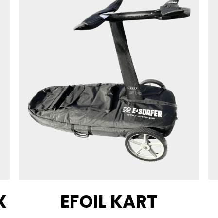
X
EFOIL KART