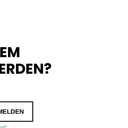
DEM
ERDEN?
MELDEN
ung