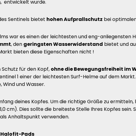
, entwickelt wurde.
des Sentinels bietet
hohen Aufprallschutz
bei optimale
Helms war es einen der leichtesten und eng-anliegensten 
immt
, den
geringsten Wasserwiderstand
bietet und au
arkt bieten diese Eigenschaften nicht !
 Schutz für den Kopf,
ohne die Bewegungsfreiheit im W
Sentinel 1 einer der leichtesten Surf-Helme auf dem Mark
e, Wind und Wasser.
ang deines Kopfes. Um die richtige Größe zu ermitteln,
0 cm). Dies sollte die breiteste Stelle Ihres Kopfes sei
 als Anhaltspunkt verwenden.
z
Halofit-Pads