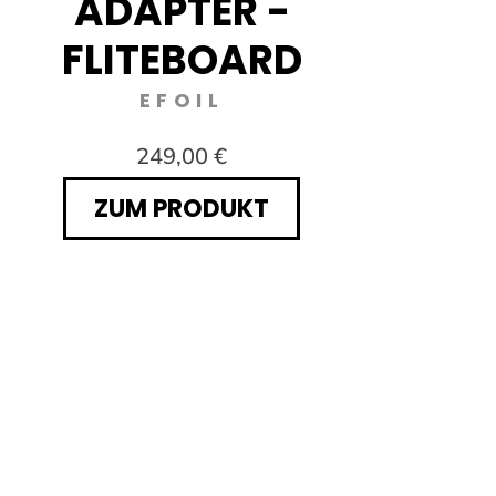
ADAPTER -
FU
FLITEBOARD
EFOIL
249,00 €
ZUM PRODUKT