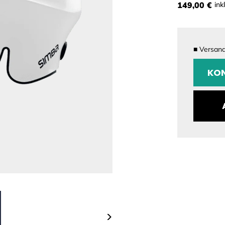
149,00 €
ink
■
Versandf
KONFI
KON
Größe
Farbe
>