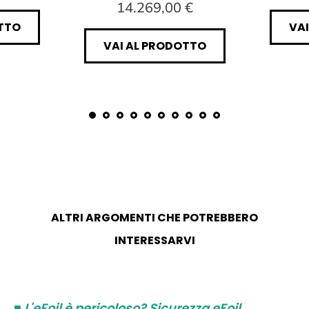
14.269,00 €
TTO
VA
VAI AL PRODOTTO
ALTRI ARGOMENTI CHE POTREBBERO
INTERESSARVI
■
L'eFoil è pericoloso? Sicurezza eFoil,