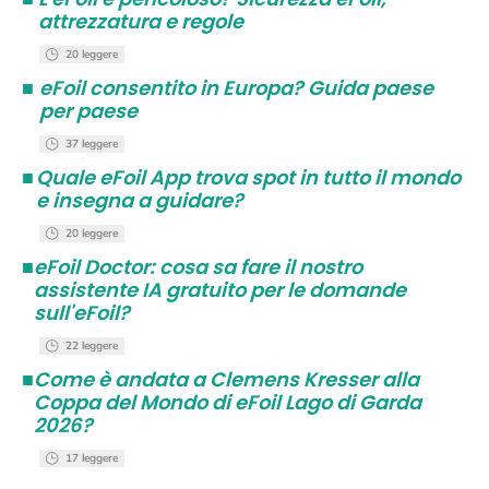
attrezzatura e regole
20 leggere
■
eFoil consentito in Europa? Guida paese
per paese
37 leggere
■
Quale eFoil App trova spot in tutto il mondo
e insegna a guidare?
20 leggere
■
eFoil Doctor: cosa sa fare il nostro
assistente IA gratuito per le domande
sull'eFoil?
22 leggere
■
Come è andata a Clemens Kresser alla
Coppa del Mondo di eFoil Lago di Garda
2026?
17 leggere