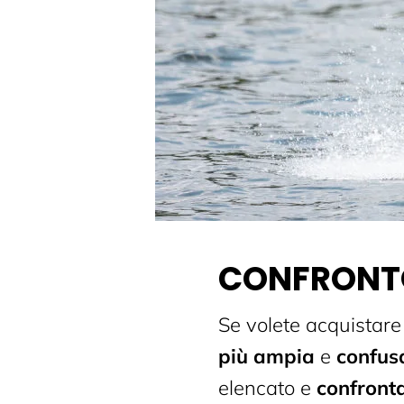
CONFRONTO
Se volete acquistare
più ampia
e
confus
elencato e
confronta