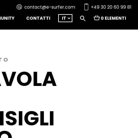
contact@e-surfer.com
+49 30 20 60 99 81
UNITY
CONTATTI
IT
0 ELEMENTI
TO
AVOLA
SIGLI