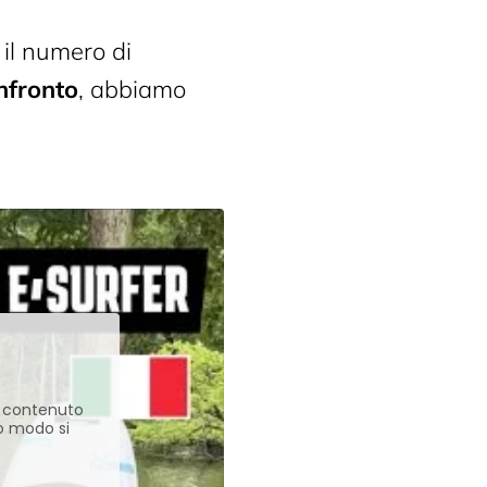
 il numero di
onfronto
, abbiamo
l contenuto
to modo si