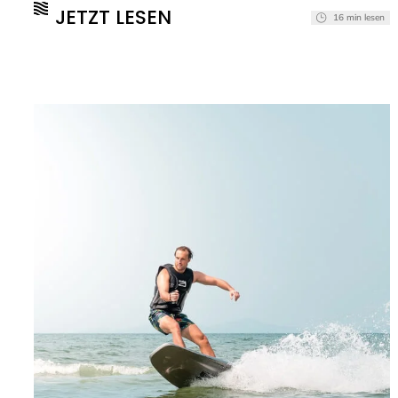
treffen. Und das war zum Glück nicht das letzte
JETZT LESEN
16 min lesen
- immer erfrischend, der David! (mehr …)