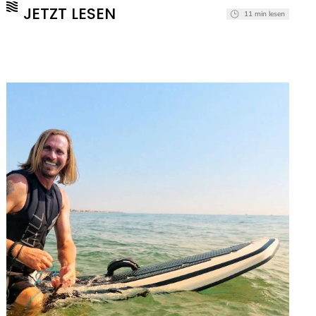
Jetboards, hat aber auch ein elektrisches
JETZT LESEN
11 min lesen
Surfbrett im Angebot. (mehr …)