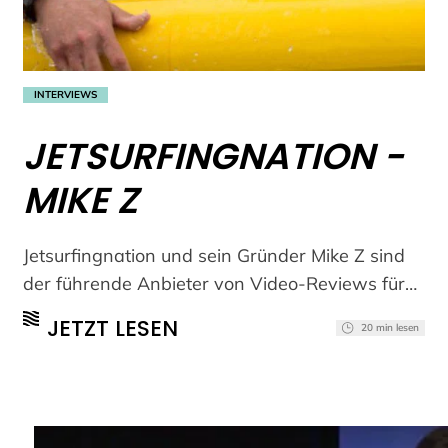
INTERVIEWS
JETSURFINGNATION -
MIKE Z
Jetsurfingnation und sein Gründer Mike Z sind
der führende Anbieter von Video-Reviews für
benzinbetriebene und elektrische Surfboards.
JETZT LESEN
20 min lesen
(mehr …)