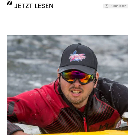
denkt er über eFoils? (mehr …)
JETZT LESEN
5 min lesen