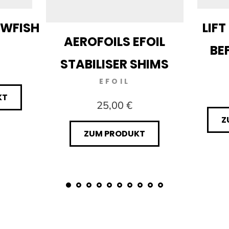
OWFISH
LIFT
AEROFOILS EFOIL
BE
STABILISER SHIMS
EFOIL
KT
25,00 €
Z
ZUM PRODUKT