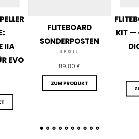
PELLER
FLITE
FLITEBOARD
E:
KIT —
SONDERPOSTEN
 IIA
DI
EFOIL
ÜR EVO
89,00 €
ZUM PRODUKT
Z
KT