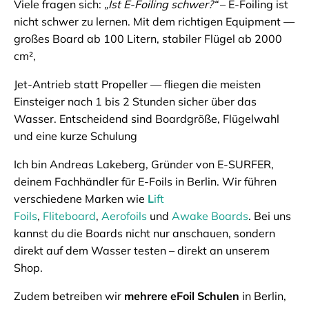
Viele fragen sich:
„Ist E-Foiling schwer?“
– E-Foiling ist
nicht schwer zu lernen. Mit dem richtigen Equipment —
großes Board ab 100 Litern, stabiler Flügel ab 2000
cm²,
Jet-Antrieb statt Propeller — fliegen die meisten
Einsteiger nach 1 bis 2 Stunden sicher über das
Wasser. Entscheidend sind Boardgröße, Flügelwahl
und eine kurze Schulung
Ich bin Andreas Lakeberg, Gründer von E-SURFER,
deinem Fachhändler für E-Foils in Berlin. Wir führen
verschiedene Marken wie
L
ift
Foils
,
Fliteboard
,
Aerofoils
und
Awake Boards
. Bei uns
kannst du die Boards nicht nur anschauen, sondern
direkt auf dem Wasser testen – direkt an unserem
Shop.
Zudem betreiben wir
mehrere eFoil Schulen
in Berlin,