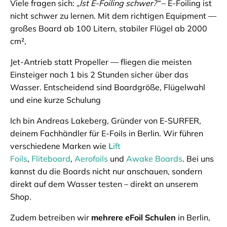
Viele fragen sich:
„Ist E-Foiling schwer?“
– E-Foiling ist
nicht schwer zu lernen. Mit dem richtigen Equipment —
großes Board ab 100 Litern, stabiler Flügel ab 2000
cm²,
Jet-Antrieb statt Propeller — fliegen die meisten
Einsteiger nach 1 bis 2 Stunden sicher über das
Wasser. Entscheidend sind Boardgröße, Flügelwahl
und eine kurze Schulung
Ich bin Andreas Lakeberg, Gründer von E-SURFER,
deinem Fachhändler für E-Foils in Berlin. Wir führen
verschiedene Marken wie
L
ift
Foils
,
Fliteboard
,
Aerofoils
und
Awake Boards
. Bei uns
kannst du die Boards nicht nur anschauen, sondern
direkt auf dem Wasser testen – direkt an unserem
Shop.
Zudem betreiben wir
mehrere eFoil Schulen
in Berlin,