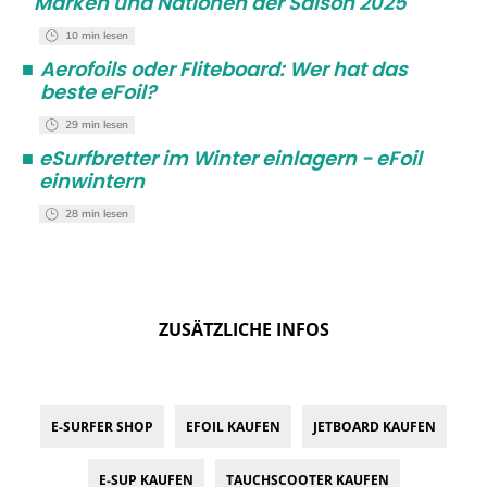
Marken und Nationen der Saison 2025
10 min lesen
■
Aerofoils oder Fliteboard: Wer hat das
beste eFoil?
29 min lesen
■
eSurfbretter im Winter einlagern - eFoil
einwintern
28 min lesen
ZUSÄTZLICHE INFOS
E-SURFER SHOP
EFOIL KAUFEN
JETBOARD KAUFEN
E-SUP KAUFEN
TAUCHSCOOTER KAUFEN