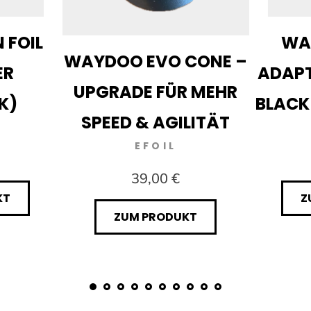
 FOIL
WA
WAYDOO EVO CONE –
ER
ADAPT
UPGRADE FÜR MEHR
K)
BLACK
SPEED & AGILITÄT
EFOIL
39,00 €
KT
Z
ZUM PRODUKT